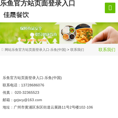
乐鱼官方站页面登录入口
联系我们
网站乐鱼官方站页面登录入口-乐鱼(中国)
>
联系我们
乐鱼官方站页面登录入口-乐鱼(中国)
联系电话：13728686076
传真： 020-32365523
邮箱：gzjscy@163.com
地址：广州市黄浦区东区街道云展路11号2号楼102-106