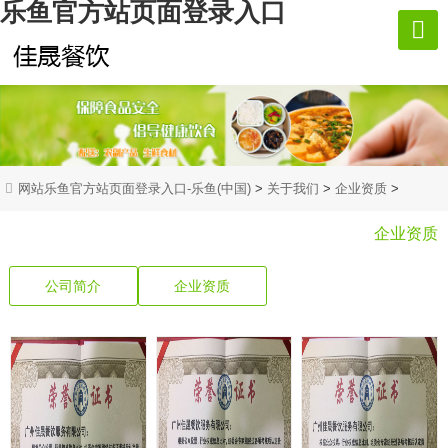
乐鱼官方站页面登录入口
网站乐鱼官方站页面登录入口-乐鱼(中国)
>
关于我们
>
企业资质
>
企业资质
公司简介
企业资质